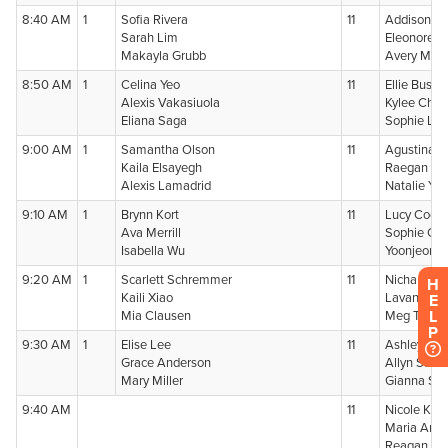
H
E
L
P